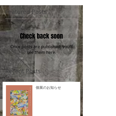
Featured Posts
Check back soon
Once posts are published, you’ll
see them here.
Recent Posts
個展のお知らせ