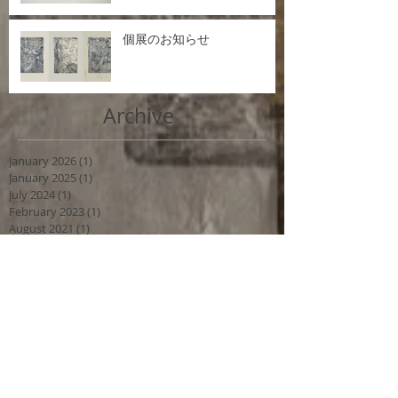
個展のお知らせ
Archive
January 2026
(1)
1 post
January 2025
(1)
1 post
July 2024
(1)
1 post
February 2023
(1)
1 post
August 2021
(1)
1 post
March 2021
(1)
1 post
April 2019
(1)
1 post
March 2018
(1)
1 post
December 2016
(1)
1 post
Search By Tags
No tags yet.