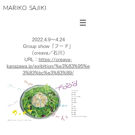
MARIKO SAJIKI
2022.4.9
〜4.24
Group show「フード」
（creava
／石川）
URL：
https://creava-
kanazawa.jp/exibition/%e3%83%95%e
3%83%bc%e3%83%89/